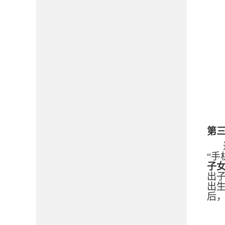
第
“手
子女
出
出
后，