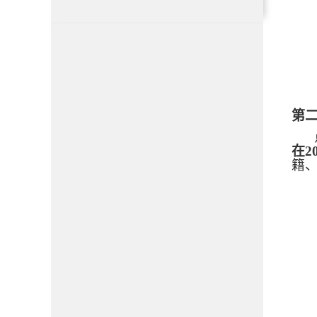
第
在2
籍