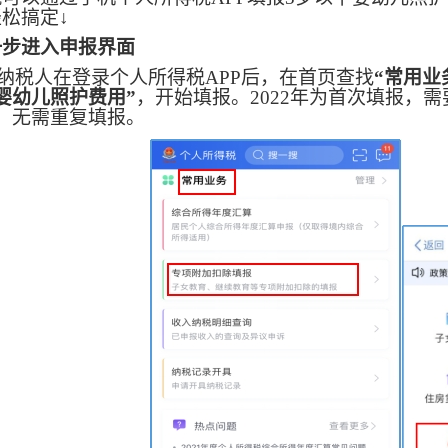
松搞定↓
一步
一步
进入申报界面
纳税人在登录个人所得税
APP后，在首页查找
“常用业
婴幼儿照护费用”
，开始填报。
2022年为首次
填报，需
，无需重复填报。