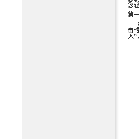
您轻
第
击
“
入”