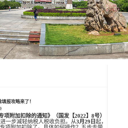
除填报攻略来了！
伶
专项附加扣除的通知》（国发【2022】8号）
，进一步减轻纳税人税收负担。从
3月29日
起，
护专项附加扣除了。具体如何操作？五步走带