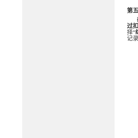
第
过扣
择
“
记