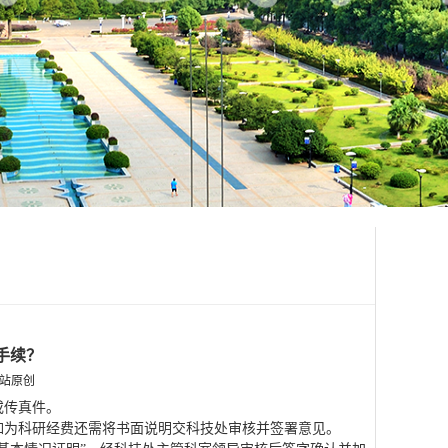
手续？
本站原创
或传真件。
为科研经费还需将书面说明交科技处审核并签署意见。