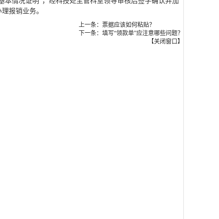
基本情况证明”，经科技处主管科室领导审核后签字确认并加
办理报销业务。
上一条：票据应该如何粘贴？
下一条：填写“领款单”应注意哪些问题？
【
关闭窗口
】