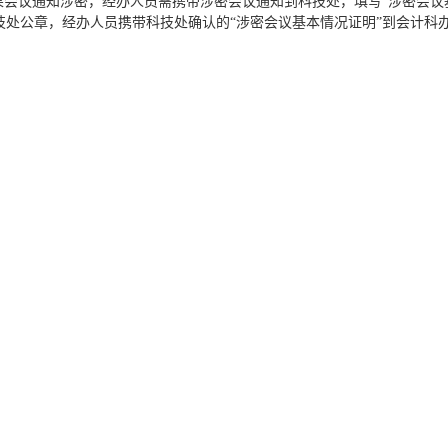
会议通知涉密，经办人员需携带涉密会议通知到科技处，填写“涉密会议
技处公章，经办人员携带科技处确认的“涉密会议基本情况证明”到会计科