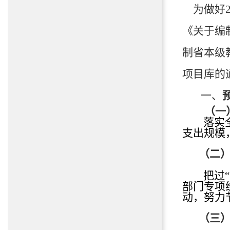
为做好
《关于编
制省本级
项目库的
一、
（
一
落实
支出规模
（
二
把过
“
部门
专项
动，努力
（
三