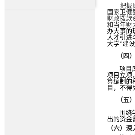
把握
国家卫健
财政拨款
和当年财
办大事的
人才
引进
大学
”建
（
四
项目
项目立项
算编制的
目，不得
（
五
围绕
出的资金
（
六
）
深