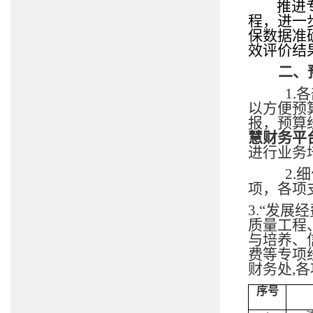
推进
程，进一
保数据准
效评价结
二、
1
.
各
以方便预
报，预算
慧财务平
进行业务
2
.
细
项，各项
3.
“发展
质量工程
与培养、
费等专项
财务处
,
各
序号