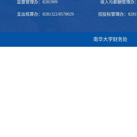
监督管理办：8281909 收入与薪酬管理办：828190
支出核算办：8281322/8578029 招投标管理办：8281905/
南华大学财务处 地